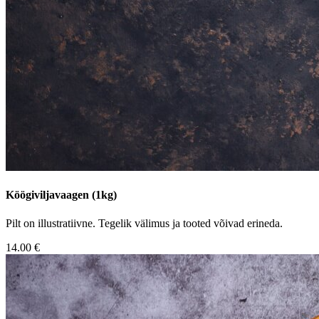
Köögiviljavaagen (1kg)
Pilt on illustratiivne. Tegelik välimus ja tooted võivad erineda.
14.00 €