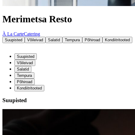
Merimetsa Resto
À La Carte
Catering
Suupisted
Võileivad
Salatid
Tempura
Põhiroad
Kondiitritooted
Suupisted
Võileivad
Salatid
Tempura
Põhiroad
Kondiitritooted
Suupisted